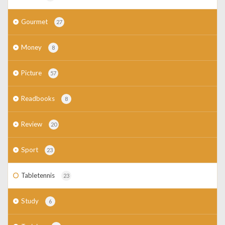
Gourmet
27
Money
8
Picture
57
Readbooks
8
Review
20
Sport
23
Tabletennis
23
Study
6