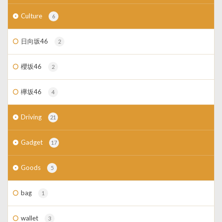
Culture
6
日向坂46
2
櫻坂46
2
欅坂46
4
Driving
21
Gadget
17
Goods
5
bag
1
wallet
3