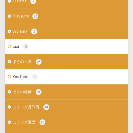
Training
2
Traveling
26
Working
5
taxi
5
ほうの日常
28
YouTube
1
ほうの考察
21
ほうログ月刊号
44
ほうログ運営
13