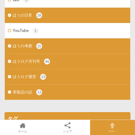
ほうの日常
28
YouTube
1
ほうの考察
21
ほうログ月刊号
44
ほうログ運営
13
革製品の話
13
タグ
ホーム
シェア
TOPへ