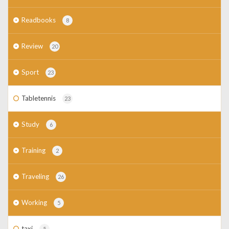
Readbooks
8
Review
20
Sport
23
Tabletennis
23
Study
6
Training
2
Traveling
26
Working
5
taxi
5