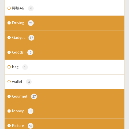
欅坂46
4
Driving
21
Gadget
17
Goods
5
bag
1
wallet
3
Gourmet
27
Money
8
Picture
57