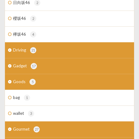
日向坂46
2
櫻坂46
2
欅坂46
4
Driving
21
Gadget
17
Goods
5
bag
1
wallet
3
Gourmet
27