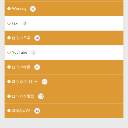
Working
5
taxi
5
ほうの日常
28
YouTube
1
ほうの考察
21
ほうログ月刊号
44
ほうログ運営
13
革製品の話
13