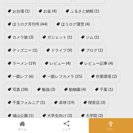
お台場
(1)
お金
(4)
ふるさと納税
(1)
ほうログ月刊号
(44)
ほうログ運営
(4)
カメラ旅
(3)
ガジェット
(1)
ジム
(1)
ディズニー
(1)
ドライブ
(9)
ブログ
(1)
ラーメン
(19)
レビュー
(4)
レビュー記事
(4)
一眼レフ
(6)
一眼レフカメラ
(35)
作業環境
(2)
写真
(38)
勉強
(3)
動物園
(4)
千葉
(1)
千葉フォルニア
(1)
卓球
(19)
喫茶店
(3)
城山公園
(1)
大学生向け
(3)
大学院
(2)
妙義山
(1)
富士山
(2)
富津市
(1)
就活
(1)
ホーム
シェア
TOPへ