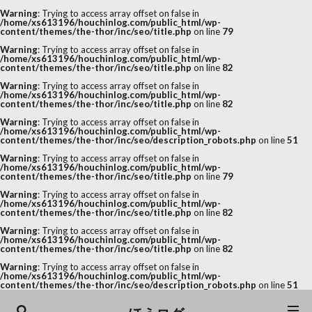
Warning
: Trying to access array offset on false in
/home/xs613196/houchinlog.com/public_html/wp-
content/themes/the-thor/inc/seo/title.php
on line
79
Warning
: Trying to access array offset on false in
/home/xs613196/houchinlog.com/public_html/wp-
content/themes/the-thor/inc/seo/title.php
on line
82
Warning
: Trying to access array offset on false in
/home/xs613196/houchinlog.com/public_html/wp-
content/themes/the-thor/inc/seo/title.php
on line
82
Warning
: Trying to access array offset on false in
/home/xs613196/houchinlog.com/public_html/wp-
content/themes/the-thor/inc/seo/description_robots.php
on line
51
Warning
: Trying to access array offset on false in
/home/xs613196/houchinlog.com/public_html/wp-
content/themes/the-thor/inc/seo/title.php
on line
79
Warning
: Trying to access array offset on false in
/home/xs613196/houchinlog.com/public_html/wp-
content/themes/the-thor/inc/seo/title.php
on line
82
Warning
: Trying to access array offset on false in
/home/xs613196/houchinlog.com/public_html/wp-
content/themes/the-thor/inc/seo/title.php
on line
82
Warning
: Trying to access array offset on false in
/home/xs613196/houchinlog.com/public_html/wp-
content/themes/the-thor/inc/seo/description_robots.php
on line
51