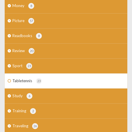
Money
8
Picture
57
Readbooks
8
Review
20
Sport
23
Tabletennis
23
Study
6
Training
2
Traveling
26