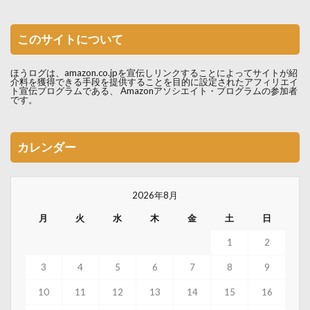
このサイトについて
ほうログは、amazon.co.jpを宣伝しリンクすることによってサイトが紹
介料を獲得できる手段を提供することを目的に設定されたアフィリエイ
ト宣伝プログラムである、 Amazonアソシエイト・プログラムの参加者
です。
カレンダー
2026年8月
月
火
水
木
金
土
日
1
2
3
4
5
6
7
8
9
10
11
12
13
14
15
16