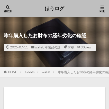
ほうログ
昨年購入したお財布の経年劣化の確認
2025-07-11
wallet
,
革製品の話
財布
30view
HOME
Goods
wallet
昨年購入したお財布の経年劣化の確