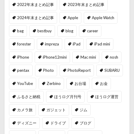
2022年末まとめ記事
2023年末まとめ記事
2024年末まとめ記事
Apple
Apple Watch
bag
bestbuy
blog
career
forester
impreza
iPad
iPad mini
iPhone
iPhone12mini
Mac mini
nosh
pentax
Photo
PhotoReport
SUBARU
YouTube
Zerbino
お台場
お金
ふるさと納税
ほうログ月刊号
ほうログ運営
カメラ旅
ガジェット
ジム
ディズニー
ドライブ
ブログ