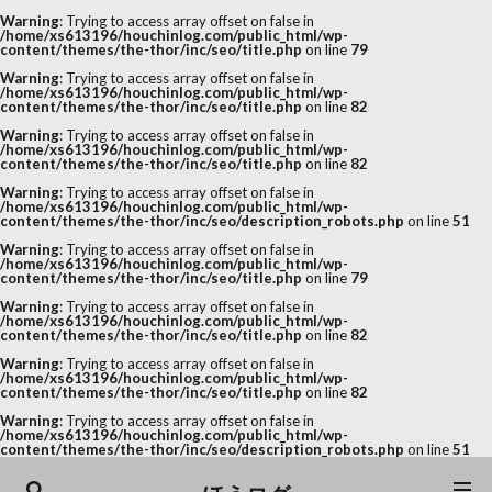
Warning
: Trying to access array offset on false in
/home/xs613196/houchinlog.com/public_html/wp-
content/themes/the-thor/inc/seo/title.php
on line
79
Warning
: Trying to access array offset on false in
/home/xs613196/houchinlog.com/public_html/wp-
content/themes/the-thor/inc/seo/title.php
on line
82
Warning
: Trying to access array offset on false in
/home/xs613196/houchinlog.com/public_html/wp-
content/themes/the-thor/inc/seo/title.php
on line
82
Warning
: Trying to access array offset on false in
/home/xs613196/houchinlog.com/public_html/wp-
content/themes/the-thor/inc/seo/description_robots.php
on line
51
Warning
: Trying to access array offset on false in
/home/xs613196/houchinlog.com/public_html/wp-
content/themes/the-thor/inc/seo/title.php
on line
79
Warning
: Trying to access array offset on false in
/home/xs613196/houchinlog.com/public_html/wp-
content/themes/the-thor/inc/seo/title.php
on line
82
Warning
: Trying to access array offset on false in
/home/xs613196/houchinlog.com/public_html/wp-
content/themes/the-thor/inc/seo/title.php
on line
82
Warning
: Trying to access array offset on false in
/home/xs613196/houchinlog.com/public_html/wp-
content/themes/the-thor/inc/seo/description_robots.php
on line
51