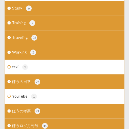
Study
6
Training
2
Traveling
26
Working
5
taxi
5
ほうの日常
28
YouTube
1
ほうの考察
21
ほうログ月刊号
44