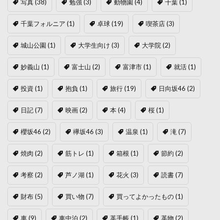
写真
(38)
勉強
(3)
動物園
(4)
千葉
(1)
千葉フォルニア
(1)
卓球
(19)
喫茶店
(3)
城山公園
(1)
大学生向け
(3)
大学院
(2)
妙義山
(1)
富士山
(2)
富津市
(1)
就活
(1)
投資
(1)
抱負
(1)
旅行
(19)
日向坂46
(2)
日記
(7)
映画
(2)
本
(4)
桜
(1)
櫻坂46
(2)
欅坂46
(3)
温泉
(1)
滝
(7)
焼肉
(2)
筋トレ
(1)
箱根
(1)
節約
(2)
考察
(2)
芦ノ湖
(1)
花火
(3)
読書
(7)
財布
(5)
買い物
(7)
買ってよかったもの
(1)
車
(9)
車中泊
(2)
革手帳
(1)
革物
(2)