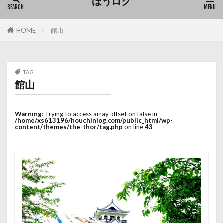
ほうログ
HOME
館山
TAG
館山
Warning
: Trying to access array offset on false in
/home/xs613196/houchinlog.com/public_html/wp-
content/themes/the-thor/tag.php
on line
43