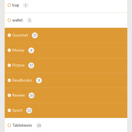
bag
1
wallet
3
Gourmet
27
Money
8
Picture
57
Readbooks
8
Review
20
Sport
23
Tabletennis
23