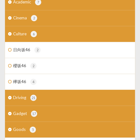
Academic
7
Cinema
2
Culture
6
日向坂46
2
櫻坂46
2
欅坂46
4
Driving
21
Gadget
17
Goods
5