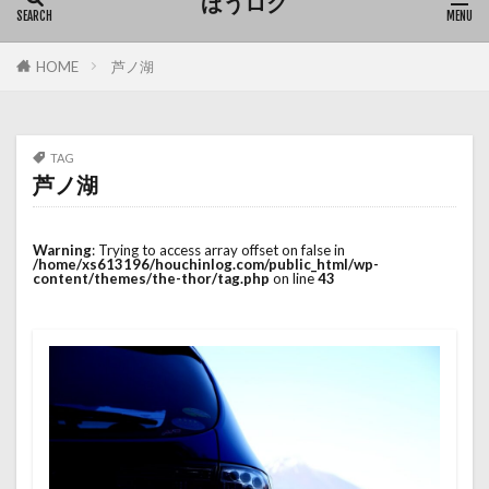
ほうログ
HOME
芦ノ湖
TAG
芦ノ湖
Warning
: Trying to access array offset on false in
/home/xs613196/houchinlog.com/public_html/wp-
content/themes/the-thor/tag.php
on line
43