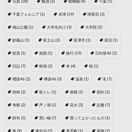
写真
(38)
勉強
(3)
動物園
(4)
千葉
(1)
千葉フォルニア
(1)
卓球
(19)
喫茶店
(3)
城山公園
(1)
大学生向け
(3)
大学院
(2)
妙義山
(1)
富士山
(2)
富津市
(1)
就活
(1)
投資
(1)
抱負
(1)
旅行
(19)
日向坂46
(2)
日記
(7)
映画
(2)
本
(4)
桜
(1)
櫻坂46
(2)
欅坂46
(3)
温泉
(1)
滝
(7)
焼肉
(2)
筋トレ
(1)
箱根
(1)
節約
(2)
考察
(2)
芦ノ湖
(1)
花火
(3)
読書
(7)
財布
(5)
買い物
(7)
買ってよかったもの
(1)
車
(9)
車中泊
(2)
革手帳
(1)
革物
(2)