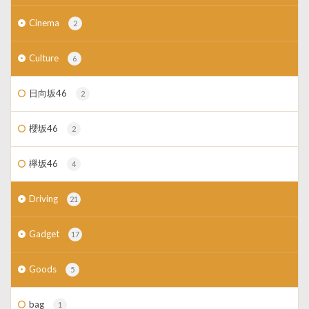
Cinema
2
Culture
6
日向坂46
2
櫻坂46
2
欅坂46
4
Driving
21
Gadget
17
Goods
5
bag
1