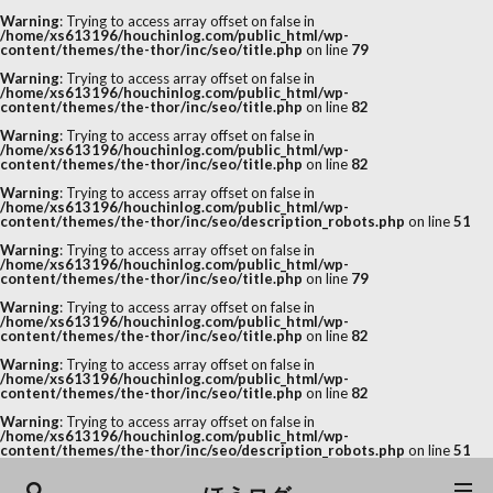
Warning
: Trying to access array offset on false in
/home/xs613196/houchinlog.com/public_html/wp-
content/themes/the-thor/inc/seo/title.php
on line
79
Warning
: Trying to access array offset on false in
/home/xs613196/houchinlog.com/public_html/wp-
content/themes/the-thor/inc/seo/title.php
on line
82
Warning
: Trying to access array offset on false in
/home/xs613196/houchinlog.com/public_html/wp-
content/themes/the-thor/inc/seo/title.php
on line
82
Warning
: Trying to access array offset on false in
/home/xs613196/houchinlog.com/public_html/wp-
content/themes/the-thor/inc/seo/description_robots.php
on line
51
Warning
: Trying to access array offset on false in
/home/xs613196/houchinlog.com/public_html/wp-
content/themes/the-thor/inc/seo/title.php
on line
79
Warning
: Trying to access array offset on false in
/home/xs613196/houchinlog.com/public_html/wp-
content/themes/the-thor/inc/seo/title.php
on line
82
Warning
: Trying to access array offset on false in
/home/xs613196/houchinlog.com/public_html/wp-
content/themes/the-thor/inc/seo/title.php
on line
82
Warning
: Trying to access array offset on false in
/home/xs613196/houchinlog.com/public_html/wp-
content/themes/the-thor/inc/seo/description_robots.php
on line
51