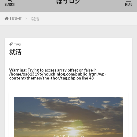
ほうログ
HOME
就活
TAG
就活
Warning
: Trying to access array offset on false in
/home/xs613196/houchinlog.com/public_html/wp-
content/themes/the-thor/tag.php
on line
43