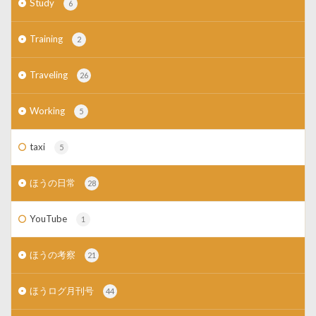
Study
6
Training
2
Traveling
26
Working
5
taxi
5
ほうの日常
28
YouTube
1
ほうの考察
21
ほうログ月刊号
44