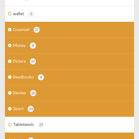
wallet
3
Gourmet
27
Money
8
Picture
57
Readbooks
8
Review
20
Sport
23
Tabletennis
23