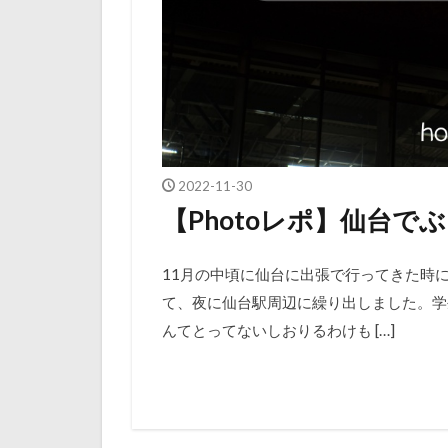
2022-11-30
【Photoレポ】仙台で
11月の中頃に仙台に出張で行ってきた時
て、夜に仙台駅周辺に繰り出しました。学
んてとってないしおりるわけも […]