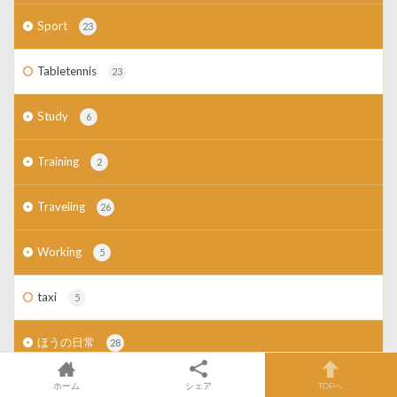
Sport
23
Tabletennis
23
Study
6
Training
2
Traveling
26
Working
5
taxi
5
ほうの日常
28
YouTube
ホーム
シェア
TOPへ
1