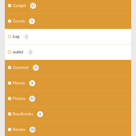
Gadget
17
Goods
5
bag
1
wallet
3
Gourmet
27
Money
8
Picture
57
Readbooks
8
Review
20