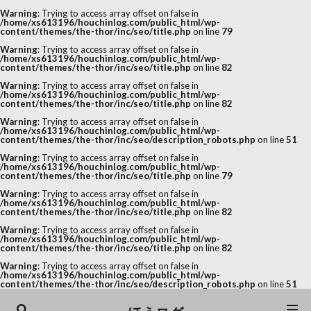
Warning
: Trying to access array offset on false in
/home/xs613196/houchinlog.com/public_html/wp-
content/themes/the-thor/inc/seo/title.php
on line
79
Warning
: Trying to access array offset on false in
/home/xs613196/houchinlog.com/public_html/wp-
content/themes/the-thor/inc/seo/title.php
on line
82
Warning
: Trying to access array offset on false in
/home/xs613196/houchinlog.com/public_html/wp-
content/themes/the-thor/inc/seo/title.php
on line
82
Warning
: Trying to access array offset on false in
/home/xs613196/houchinlog.com/public_html/wp-
content/themes/the-thor/inc/seo/description_robots.php
on line
51
Warning
: Trying to access array offset on false in
/home/xs613196/houchinlog.com/public_html/wp-
content/themes/the-thor/inc/seo/title.php
on line
79
Warning
: Trying to access array offset on false in
/home/xs613196/houchinlog.com/public_html/wp-
content/themes/the-thor/inc/seo/title.php
on line
82
Warning
: Trying to access array offset on false in
/home/xs613196/houchinlog.com/public_html/wp-
content/themes/the-thor/inc/seo/title.php
on line
82
Warning
: Trying to access array offset on false in
/home/xs613196/houchinlog.com/public_html/wp-
content/themes/the-thor/inc/seo/description_robots.php
on line
51