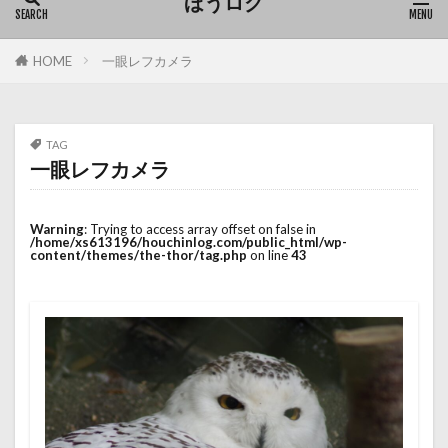
ほうログ
HOME
一眼レフカメラ
TAG
一眼レフカメラ
Warning
: Trying to access array offset on false in
/home/xs613196/houchinlog.com/public_html/wp-
content/themes/the-thor/tag.php
on line
43