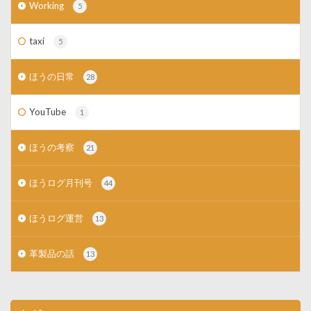
Working
5
taxi
5
ほうの日常
28
YouTube
1
ほうの考察
21
ほうログ月刊号
44
ほうログ運営
13
革製品の話
13