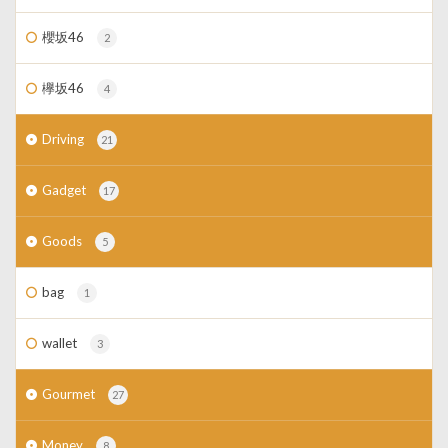
櫻坂46
2
欅坂46
4
Driving
21
Gadget
17
Goods
5
bag
1
wallet
3
Gourmet
27
Money
8