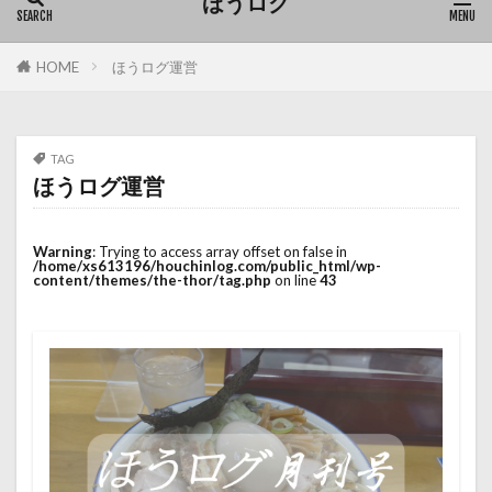
ほうログ
HOME
ほうログ運営
TAG
ほうログ運営
Warning
: Trying to access array offset on false in
/home/xs613196/houchinlog.com/public_html/wp-
content/themes/the-thor/tag.php
on line
43