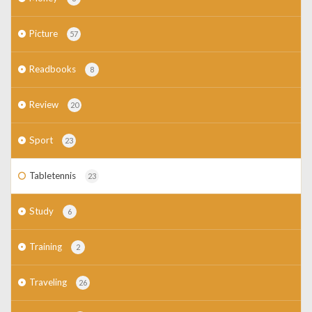
Picture
57
Readbooks
8
Review
20
Sport
23
Tabletennis
23
Study
6
Training
2
Traveling
26