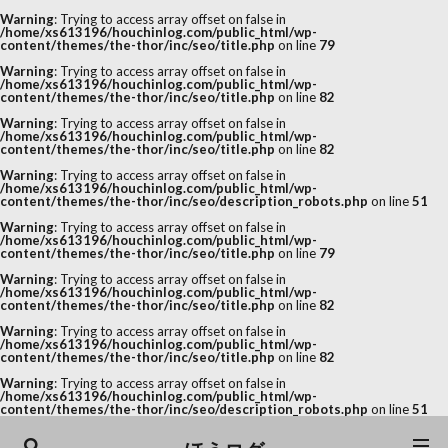
Warning
: Trying to access array offset on false in
/home/xs613196/houchinlog.com/public_html/wp-
content/themes/the-thor/inc/seo/title.php
on line
79
Warning
: Trying to access array offset on false in
/home/xs613196/houchinlog.com/public_html/wp-
content/themes/the-thor/inc/seo/title.php
on line
82
Warning
: Trying to access array offset on false in
/home/xs613196/houchinlog.com/public_html/wp-
content/themes/the-thor/inc/seo/title.php
on line
82
Warning
: Trying to access array offset on false in
/home/xs613196/houchinlog.com/public_html/wp-
content/themes/the-thor/inc/seo/description_robots.php
on line
51
Warning
: Trying to access array offset on false in
/home/xs613196/houchinlog.com/public_html/wp-
content/themes/the-thor/inc/seo/title.php
on line
79
Warning
: Trying to access array offset on false in
/home/xs613196/houchinlog.com/public_html/wp-
content/themes/the-thor/inc/seo/title.php
on line
82
Warning
: Trying to access array offset on false in
/home/xs613196/houchinlog.com/public_html/wp-
content/themes/the-thor/inc/seo/title.php
on line
82
Warning
: Trying to access array offset on false in
/home/xs613196/houchinlog.com/public_html/wp-
content/themes/the-thor/inc/seo/description_robots.php
on line
51